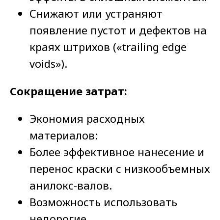
Снижают или устраняют
Сухой офсет, типоофсет и высокий офсет
Выборочное UV лакирование
появление пустот и дефектов на
краях штрихов («trailing edge
Управление цветом
voids»).
Изготовление цветопроб
Сокращение затрат:
Профилирование печатного процесса
Тестовые формы для шеф-наладки
оборудования
Экономия расходных
материалов:
Поддержка
Более эффективное нанесение и
Технические требования к электронным
оригинал-макетам
перенос краски с низкообъемных
Эксплуатация печатных форм
анилокс-валов.
Характеристики пластин для изготовления
флексоформ
Возможность использовать
Электронный документооборот
недорогие