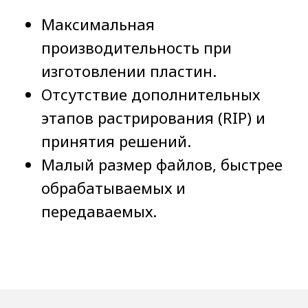
в области охраны труда
Максимальная
Политика в отношении обработки
персональных данных
производительность при
Сводных данные о результатах
проведения СОУТ и перечень
изготовлении пластин.
мероприятий по улучшению условий и
Отсутствие дополнительных
охраны труда
этапов растрирования (RIP) и
принятия решений.
Малый размер файлов, быстрее
обрабатываемых и
передаваемых.