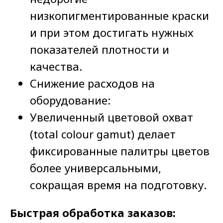
Наше оборудование
низкопигментированные краски
Наши технологии
и при этом достигать нужных
Флексопластины
показателей плотности и
Расходные материалы
Сертификаты
качества.
Снижение расходов на
Офис и производство
оборудование:
Москва, 6-я Радиальная улица, 17
Увеличенный цветовой охват
Тел: 8 499 558-39-50
Почта:
commerce@optimasmart.ru
(total colour gamut) делает
Чат-бот в телеграмм
фиксированные палитры цветов
более универсальными,
Производство
Пенза , ул. Измайлова д. 28ж
сокращая время на подготовку.
Положение о защите персональных
Быстрая обработка заказов:
данных сотрудников
Политика ООО «ОптимасмАрт»