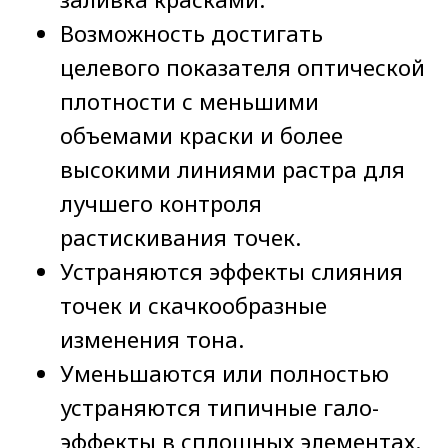
Возможность достигать
целевого показателя оптической
плотности с меньшими
объемами краски и более
высокими линиями растра для
лучшего контроля
растискивания точек.
Устраняются эффекты слияния
точек и скачкообразные
изменения тона.
Решения для флексопечати
Уменьшаются или полностью
Печать гибких упаковочных материалов
устраняются типичные гало-
Самоклеящиеся этикетки
эффекты в сплошных элементах.
Печать гофроупаковки