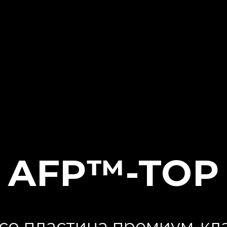
AFP™-TOP
со пластина премиум-кла