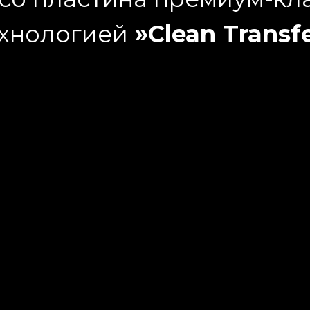
ехнологией
»Clean Transf