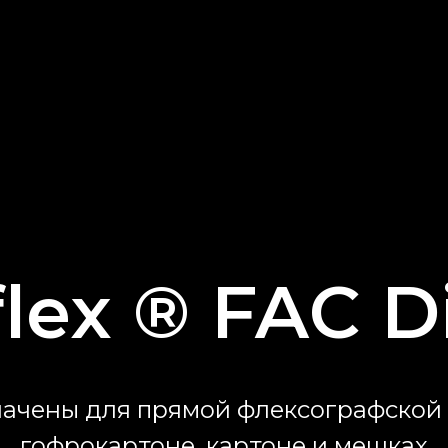
flex ® FAC Di
ачены для прямой флексографской 
гофрокартоне, картоне и мешках