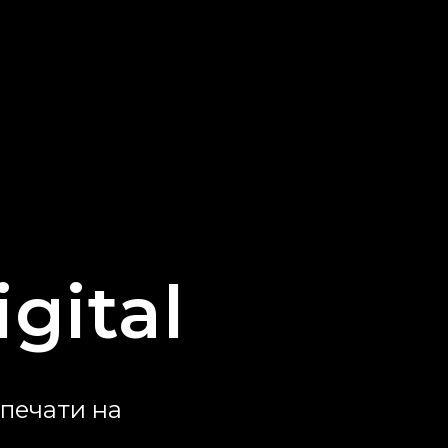
gital
печати на