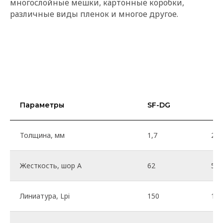
многослойные мешки, картонные коробки,
различные виды пленок и многое другое.
Параметры
SF-DG
Решения для флексопечати
Печать гибких упаковочных материалов
Толщина, мм
1,7
2,5
Самоклеящиеся этикетки
Печать гофроупаковки
Жесткость, шор А
62
55
Сухой офсет, типоофсет и высокий офсет
Выборочное UV лакирование
Линиатура, Lpi
150
150
Управление цветом