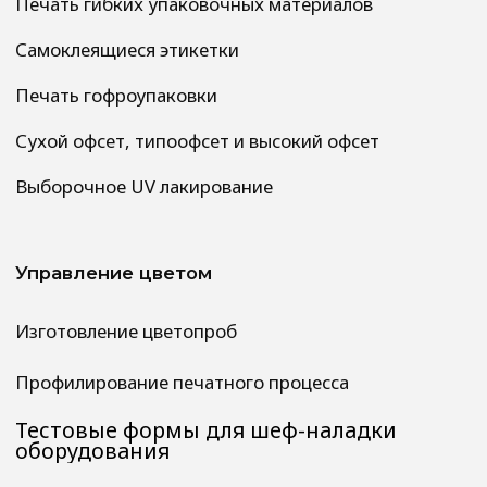
Сертификаты
Офис и производство
Москва, 6-я Радиальная улица, 17
Тел: 8 499 558-39-50
Почта:
commerce@optimasmart.ru
Чат-бот в телеграмм
Производство
Пенза , ул. Измайлова д. 28ж
Положение о защите персональных
данных сотрудников
Политика ООО «ОптимасмАрт»
в области охраны труда
Политика в отношении обработки
персональных данных
Сводных данные о результатах
проведения СОУТ и перечень
мероприятий по улучшению условий и