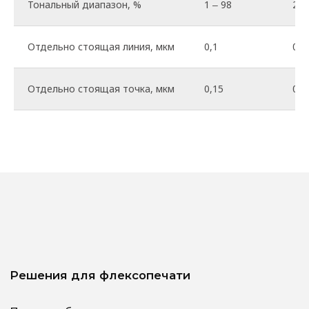
Тональный диапазон, %
1 ‒ 98
2 ‒
Изготовление цветопроб
Профилирование печатного процесса
Отдельно стоящая линия, мкм
0,1
0,1
Тестовые формы для шеф-наладки
оборудования
Отдельно стоящая точка, мкм
0,15
0,1
Поддержка
Технические требования к электронным
оригинал-макетам
Эксплуатация печатных форм
Характеристики пластин для изготовления
флексоформ
Электронный документооборот
Наше оборудование
Наши технологии
Флексопластины
Расходные материалы