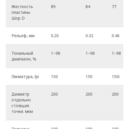
Жесткость
89
84
77
пластины
Шор D
Рельеф, мм
0.20
0.32
0.46
Решения для флексопечати
Печать гибких упаковочных материалов
Тональный
1–98
1–98
1–98
Самоклеящиеся этикетки
диапазон, %
Печать гофроупаковки
Сухой офсет, типоофсет и высокий офсет
Линиатура, lpi
150
150
150i
Выборочное UV лакирование
Диаметр
200
200
200
отдельно
Управление цветом
стоящая
точки. мкм
Изготовление цветопроб
Профилирование печатного процесса
Толщина
100
100
100