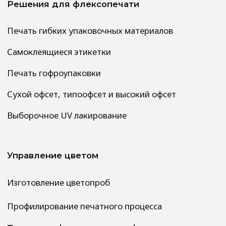
Тел: 8 499 558-39-50
Почта:
commerce@optimasmart.ru
Чат-бот в телеграмм
Производство
Пенза , ул. Измайлова д. 28ж
Положение о защите персональных
данных сотрудников
Политика ООО «ОптимасмАрт»
в области охраны труда
Политика в отношении обработки
персональных данных
Сводных данные о результатах
проведения СОУТ и перечень
мероприятий по улучшению условий и
охраны труда